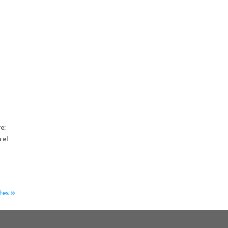
e:
 el
tes »