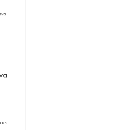
ueva
iva
a un