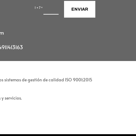
=
1 + 7
ENVIAR
om
911413163
 los sistemas de gestión de calidad ISO 9001:2015
y servicios.