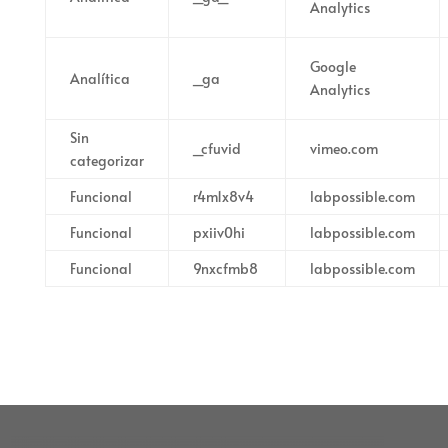
Analytics
Google
Analítica
_ga
Analytics
Sin
_cfuvid
vimeo.com
categorizar
Funcional
r4m1x8v4
labpossible.com
Funcional
pxiiv0hi
labpossible.com
Funcional
9nxcfmb8
labpossible.com