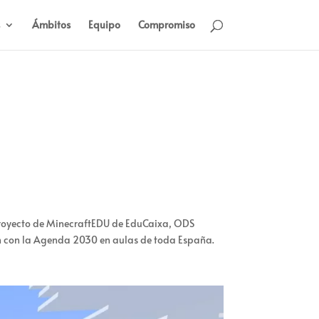
Ámbitos
Equipo
Compromiso
royecto
de
MinecraftEDU
de
E
duCaixa
, ODS
ón con la Agenda 2030
en aulas de toda España.