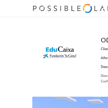
OD
Clien
Año:
Desc
Desc
Craf