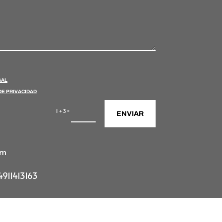
GAL
DE PRIVACIDAD
=
1 + 3
ENVIAR
om
911413163