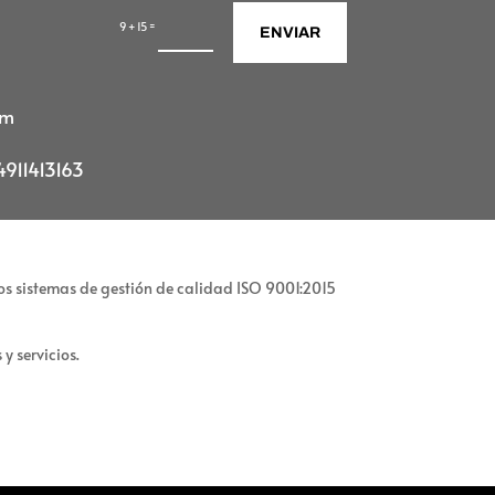
=
9 + 15
ENVIAR
om
911413163
 los sistemas de gestión de calidad ISO 9001:2015
y servicios.