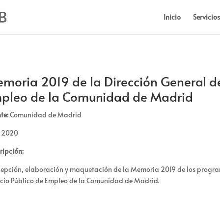
Inicio
Servicios
moria 2019 de la Dirección General del
pleo de la Comunidad de Madrid
te:
Comuni
d
a
d
d
e Ma
d
ri
d
2020
ripción:
epción, elaboración y maquetación
d
e la
Me
m
o
ria
2019
d
e los progr
icio Público
d
e Empleo
d
e la Comuni
d
a
d
d
e Ma
d
ri
d
.