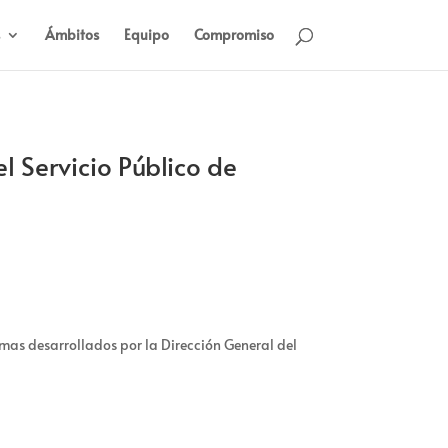
Ámbitos
Equipo
Compromiso
 Servicio Público de
amas
d
esarrolla
d
os por la
D
i
re
cci
ón General
d
el