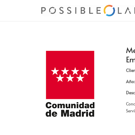
Me
Em
Clien
Año:
Desc
Conc
Serv